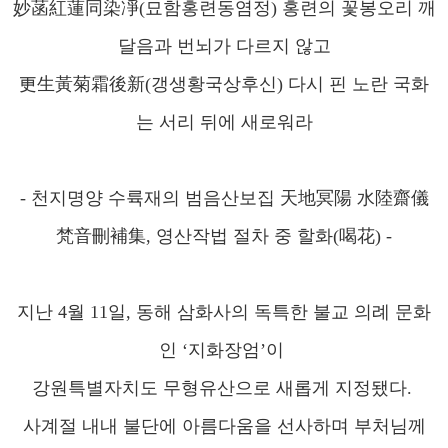
妙菡紅蓮同染凈(묘함홍련동염정) 홍련의 꽃봉오리 깨
달음과 번뇌가 다르지 않고
更生黃菊霜後新(갱생황국상후신) 다시 핀 노란 국화
는 서리 뒤에 새로워라
- 천지명양 수륙재의 범음산보집 天地冥陽 水陸齋儀
梵音刪補集, 영산작법 절차 중 할화(喝花) -
지난 4월 11일, 동해 삼화사의 독특한 불교 의례 문화
인 ‘지화장엄’이
강원특별자치도 무형유산으로 새롭게 지정됐다.
사계절 내내 불단에 아름다움을 선사하며 부처님께