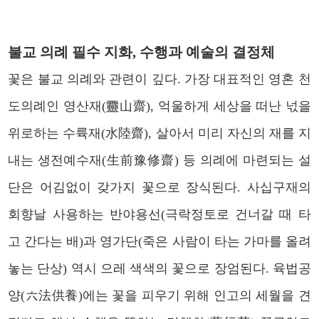
불교 의례 필수 지화, 수행과 예술의 결정체
꽃은 불교 의례와 관련이 깊다. 가장 대표적인 영혼 천
도의례인 영산재(靈山齋), 억울하게 세상을
떠난 넋을
위로하는 수륙재(水陸齋), 살아서 미리 자신의 재를 지
내는 생전예수재(生前豫修齋) 등 의례에 마련되는 설
단은 어김없이 갖가지 꽃으로 장식된다.
사십구재의
회향날 사용하는 반야용선(극락정토로 건너갈 때 타
고 간다는 배)과 영가단(죽은 사람이 타는 가마를 올려
놓는 단상) 역시 으레 색색의 꽃으로 장엄된다. 육법공
양(六法供養)에는 꽃을 피우기 위해 인고의 세월을 견