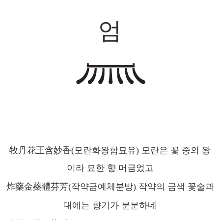
엄
牧丹花王含妙香(모란화왕함묘유) 모란은 꽃 중의 왕
이라 묘한 향 머금었고
炸藥金蘂體芬芳(작약금예체분방) 작약의 금색 꽃술과
대에는 향기가 분분하네