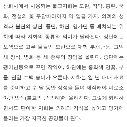
삼화사에서 사용되는 불교지화는 모란, 작약, 홍련, 국
화, 전설의 꽃 우담바라까지 약 일곱 가지.
의례의 성
격과 불단의 상단, 중단, 하단, 영가단 등 배치되는 위
치에 따라 지화의 종류와 의미가 달라진다. 상단에는
오색으로 고루 물들인 모란으로 대형 부채난등, 고임
새 장식, 병화 등 세 종류의 장엄을 올린다. 중단에는
팽이난등으로 꾸민 작약이, 하단에는 홍화색 연꽃, 부
들, 연잎 수백 송이가 오른다. 지화는 일 년 내내 재료
를 준비하고 수 달 동안 정성을 들여 제작해야 비로소
야단 법석(불교의 큰 의례)에 올려진다. 그렇게 화려하
면서도 단아한 지화는 의례의 격식을 높이고 영가에
올리는 가장 지극한 공양물이 된다.