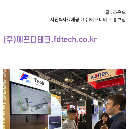
글
: 조은노
사진&자료제공
: (주)에프디테크 홍보팀
(주)에프디테크.fdtech.co.kr